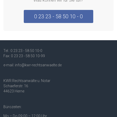
Was können wir für Sie tun?
0 23 23 - 58 50 10 - 0
Tel.: 0 23 23 - 58 50 10-0
Fax: 0 23 23 - 58 50 10-99
e-mail: info@kwr-rechtsanwaelte.de
KWR Rechtsanwälte u. Notar
Schaeferstr. 16
44623 Herne
Bürozeiten:
Mo – Do 09:00 – 12:00 Uhr